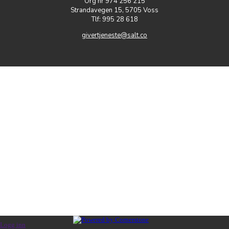
Org nr 974 256 215
Strandavegen 15, 5705 Voss
Tlf: 995 28 618
givertjeneste@salt.co
Logg inn