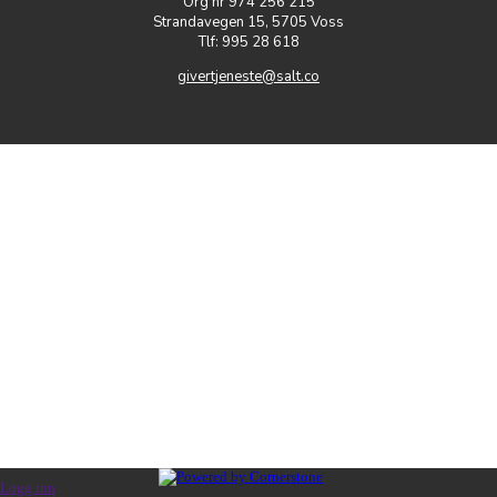
Org nr 974 256 215
Strandavegen 15, 5705 Voss
Tlf: 995 28 618
givertjeneste@salt.co
Logg inn