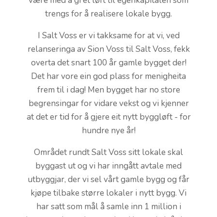
være med å gi et løft til egenkapitalen som
trengs for å realisere lokale bygg.
I Salt Voss er vi takksame for at vi, ved
relanseringa av Sion Voss til Salt Voss, fekk
overta det snart 100 år gamle bygget der!
Det har vore ein god plass for menigheita
frem til i dag! Men bygget har no store
begrensingar for vidare vekst og vi kjenner
at det er tid for å gjere eit nytt byggløft - for
hundre nye år!
Området rundt Salt Voss sitt lokale skal
byggast ut og vi har inngått avtale med
utbyggjar, der vi sel vårt gamle bygg og får
kjøpe tilbake større lokaler i nytt bygg. Vi
har satt som mål å samle inn 1 million i