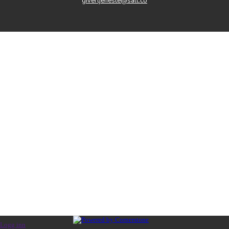
givertjeneste@salt.co
Logg inn