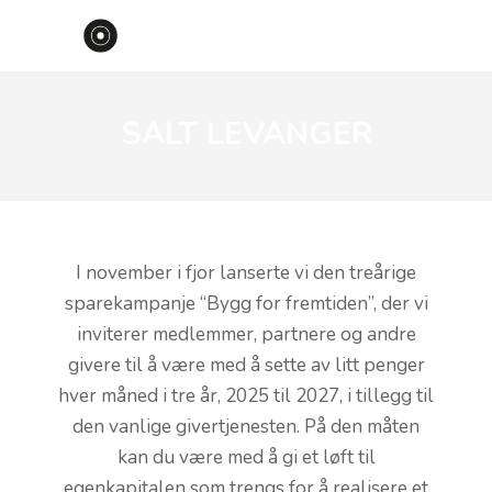
SALT LEVANGER
I november i fjor lanserte vi den treårige
sparekampanje “Bygg for fremtiden”, der vi
inviterer medlemmer, partnere og andre
givere til å være med å sette av litt penger
hver måned i tre år, 2025 til 2027, i tillegg til
den vanlige givertjenesten. På den måten
kan du være med å gi et løft til
egenkapitalen som trengs for å realisere et