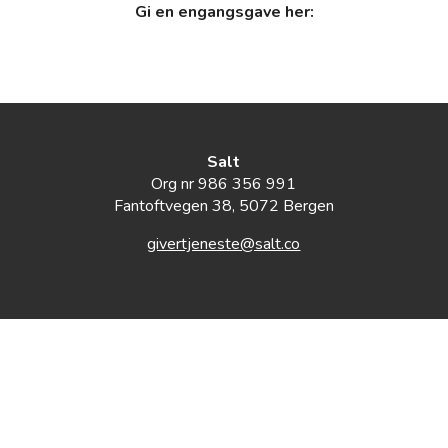
Gi en engangsgave her:
Salt
Org nr 986 356 991
Fantoftvegen 38, 5072 Bergen
givertjeneste@salt.co